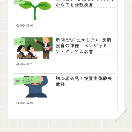
2024
からでも分散投資
2024.03.06
新NISAに生かしたい-長期
2024
投資の神様 ベンジャミ
ン・グレアム名言
2024.02.28
初心者必見！投資実体験失
初
心者におすすめ
敗談
2024.02.07