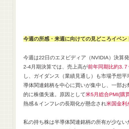
今週の所感・来週に向けての見どころイベン
今週は22日のエヌビディア（NVIDIA）決
2-4月期決算では、売上高が
前年同期比約3.
し、ガイダンス（業績見通し）も市場予想平
導体関連銘柄を中心に買いが集中し、一部お
的に株価失速。原因として
米5月総合PMI(購
熱感＆インフレの長期化が懸念され
米国金利
私の持ち株は半導体関連銘柄の所有が少ない