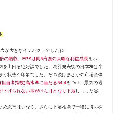
ト
算発表が大きなインパクトでしたね！
７倍の増収、EPSは同5倍強の大幅な利益成長
を示
均を上回る絶好調でした。決算発表後の日本株は半
祭り状態な印象でした。その後はまさかの市場全体
買担当者指数)高水準に当たる54.4
をつけ、景気の過
が下げられない事がけん引となり下落
しました😢
ため恩恵は少なく、さらに下落相場で一緒に持ち株