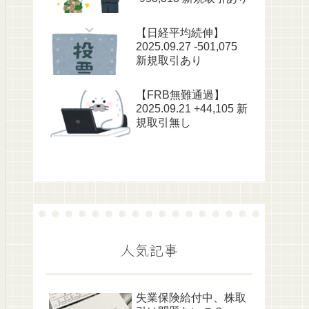
【日経平均続伸】
2025.09.27 -501,075
新規取引あり
【FRB無難通過】
2025.09.21 +44,105 新
規取引無し
人気記事
失業保険給付中、株取