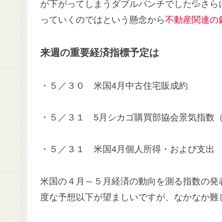
が下がってしまうダブルパンチでした💦さ
っていくのではという懸念から
不動産関連の
来週の重要経済指標予定は
・５／３０ 米国4月中古住宅販成約
・５／３１ 5月シカゴ購買部協会景気指数（
・５／３１ 米国4月個人所得・および支出
米国の４月～５月経済の動向を測る指数の発
度な予想以下が望ましいですが、なかなか難