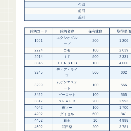
今回
前回
差引
銘柄コード
銘柄名称
保有株数
取得単価
エクシオグル
1951
200
1,206
ープ
2224
コモ
100
2,639
2914
ＪＴ
500
2,331
3046
ＪＩＮＳＨＤ
100
4,000
ディア・ライ
3245
500
602
フ
ムゲンエステ
3299
100
566
ート
3452
ビーロット
100
565
3817
ＳＲＡＨＤ
200
2,993
4042
東ソー
100
1,700
4202
ダイセル
600
841
4452
花王
10
4,998
4502
武田薬
200
3,781